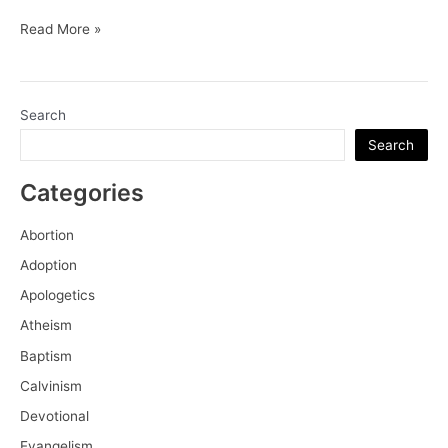
Descubriendo
Read More »
la
confesión
reformada
Search
(parte
Search
5):
viejo,
Categories
descansado
y
Abortion
reformado
Adoption
Apologetics
Atheism
Baptism
Calvinism
Devotional
Evangelism